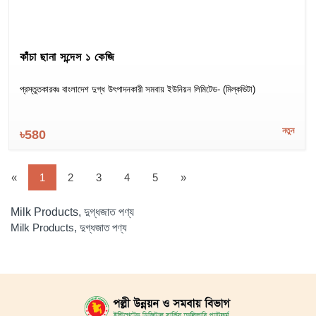
কাঁচা ছানা সন্দেস ১ কেজি
প্রস্তুতকারকঃ বাংলাদেশ দুগ্ধ উৎপাদনকারী সমবায় ইউনিয়ন লিমিটেড- (মিল্কভিটা)
নতুন
৳580
«
1
2
3
4
5
»
Milk Products, দুগ্ধজাত পণ্য
Milk Products, দুগ্ধজাত পণ্য