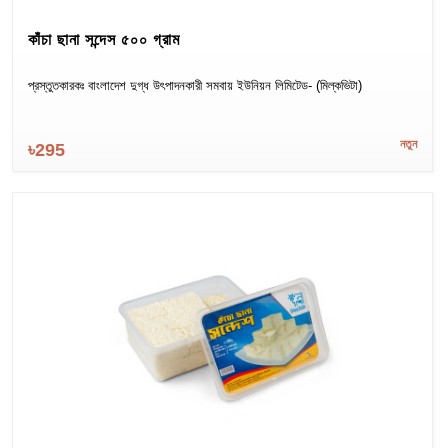
কাঁচা ছানা সন্দেস ৫০০ গ্রাম
প্রস্তুতকারকঃ বাংলাদেশ দুগ্ধ উৎপাদনকারী সমবায় ইউনিয়ন লিমিটেড- (মিল্কভিটা)
নতুন
৳295