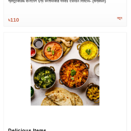
প্রস্তুতকারকঃ বাংলাদেশ দুগ্ধ উৎপাদনকারী সমবায় ইউনিয়ন লিমিটেড- (মিল্কভিটা)
নতুন
৳110
Delicious Items