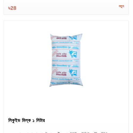
নতুন
৳28
লিকুইড মিল্ক ১ লিটার