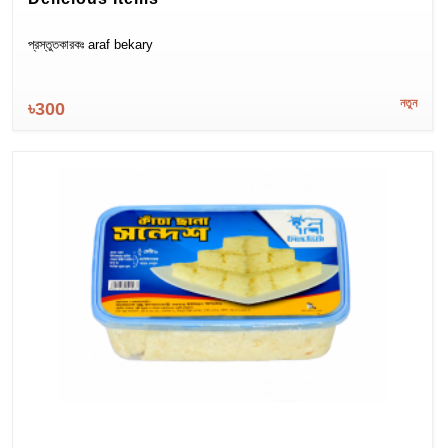
প্রস্তুতকারকঃ araf bekary
নতুন
৳300