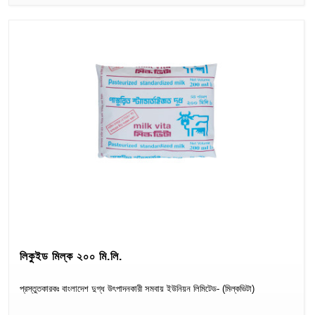
Cloth
লিকুইড মিল্ক ২০০ মি.লি.
প্রস্তুতকারকঃ বাংলাদেশ দুগ্ধ উৎপাদনকারী সমবায় ইউনিয়ন লিমিটেড- (মিল্কভিটা)