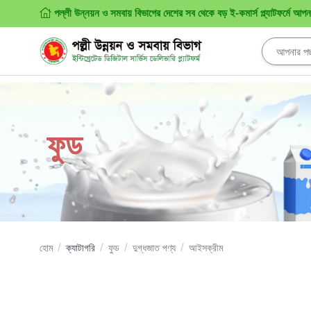
পল্লী উন্নয়ন ও সমবায় বিভাগের দেশের সব থেকে বড় ই-কমার্স প্ল্যাটফর্মে আপ
ফুড
হোম
ক্যাটাগরি
ফুড
দুগ্ধজাত পণ্য
আইসক্রীম