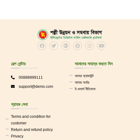
ছেলেদের পোশাক
মাটির পণ্য
ছেলেদের ফ্যাশন
কচুপাতায় রাধাকৃষ্ণ ওয়ালপ্লেইট
মেয়েদের ফ্যাশন
শাড়ী
ছেলেদের কালেকশন
হেল্প সেন্টার
আমাদের সাহায্য করতে দিন
মেয়েদের কালেকশন
আমার অ্যাকাউন্ট
00888999111
আমার অর্ডার
support@demo.com
পোশাক
ই-কমার্স নীতিমালা
শার্ট
গ্রাহক সেবা
ক্লথ
Terms and condition for
customer
Mens Wear
Return and refund policy
Privacy