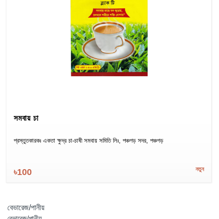
সমবায় চা
প্রস্তুতকারকঃ একতা ক্ষুদ্র চা-চাষী সমবায় সমিতি লিঃ, পঞ্চগড় সদর, পঞ্চগড়
নতুন
৳100
বেভারেজ/পানীয়
বেভারেজ/পানীয়