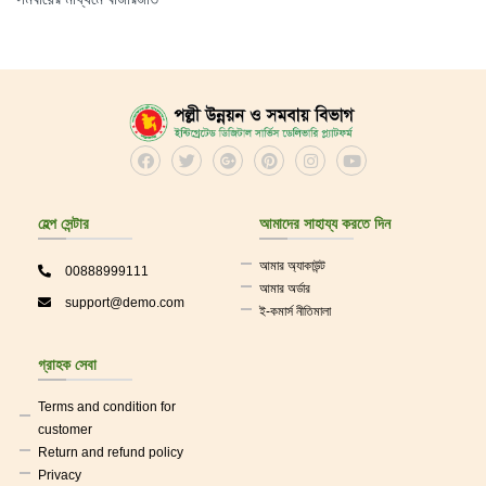
Panjabi
ঘি
ঈগল পাখি
ছেলেদের পোশাক
ঘি ও বাটার
জাম্প ঘোড়া শো-পিস
Shirt
কুলায় গনেশ
মেয়েদের পোশাক
চায়ের কাপ
মেয়েদের কালেকশন
সমবায় অধিদপ্তর এর লোগো টেরাকো
হেল্প সেন্টার
আমাদের সাহায্য করতে দিন
ছেলেদের কালেকশন
কয়েল বাক্স
আমার অ্যাকাউন্ট
00888999111
আমার অর্ডার
support@demo.com
ই-কমার্স নীতিমালা
মেয়েদের কালেকশন
সাদা ঝুলানো টব
ছেলেদের কালেকশন
আপ্যায়ন মডেল
গ্রাহক সেবা
Terms and condition for
Men Polo Shirts
পদ্মা সেতু টেরাকোটা
customer
Return and refund policy
Panjabi
পদ্মতোড়া টব রংকরা)
Privacy