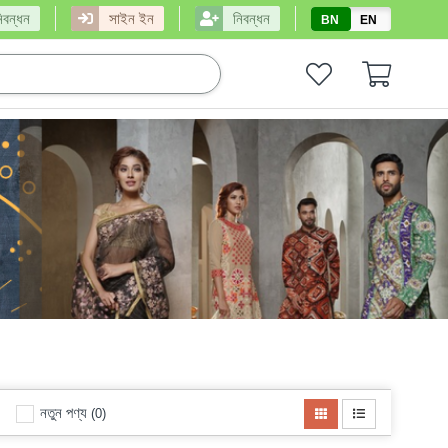
িবন্ধন
সাইন ইন
নিবন্ধন
BN
EN
নতুন পণ্য
(0)