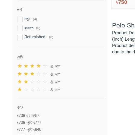
৳750
শর্ত
নতুন
(4)
Polo Shi
ব্যবহৃত
(0)
Product Det
Refurbished.
(0)
(Inch) Leng
Product del
due to the 
রেটিং
★
★
★
★
☆
& আপ
★
★
★
☆
☆
& আপ
★
★
☆
☆
☆
& আপ
★
☆
☆
☆
☆
& আপ
মূল্য
৳706 এর অধীনে
৳706 প্রতি ৳777
৳777 প্রতি ৳848