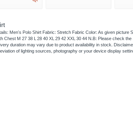
নতুন
rt
ails: Men's Polo Shirt Fabric: Stretch Fabric Color: As given pictur
th Chest M 27 38 L 28 40 XL 29 42 XXL 30 44 N.B: Please check the si
ivery duration may vary due to product availability in stock. Disclaime
deviation of lighting sources, photography or your device display setti