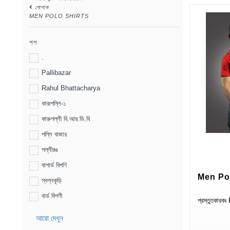
পোশাক
MEN POLO SHIRTS
শপ
.
Pallibazar
Rahul Bhattacharya
কারূপল্লি-১
কারুপল্লী বি.আর.ডি.বি
পল্লি বাজার
পল্লীরঙ
বাপার্ড বিপণি
Men Pol
স্বপ্নকূড়ি
বার্ড বিপণী
প্রস্তুতকা
আরো দেখুন