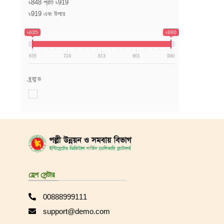
৳848 প্রতি ৳919
৳919 এবং উপরে
৳635
৳990
635
724
813
901
990
ব্র্যান্ড
হেল্প সেন্টার
00888999111
support@demo.com