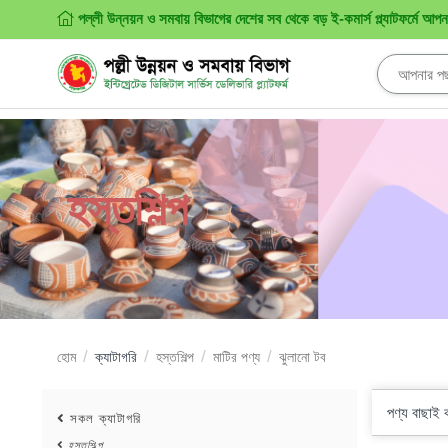
পল্লী উন্নয়ন ও সমবায় বিভাগের দেশের সব থেকে বড় ই-কমার্স প্ল্যাটফর্মে আপ
হস্তশিল্প
হোম
ক্যাটাগরি
হস্তশিল্প
মাটির পণ্য
ঝুলানো টব
পণ্য বাছাই
সকল ক্যাটাগরি
হস্তশিল্প