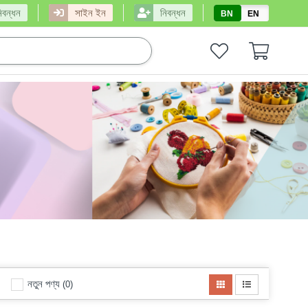
িবন্ধন
সাইন ইন
নিবন্ধন
BN
EN
নতুন পণ্য
(0)