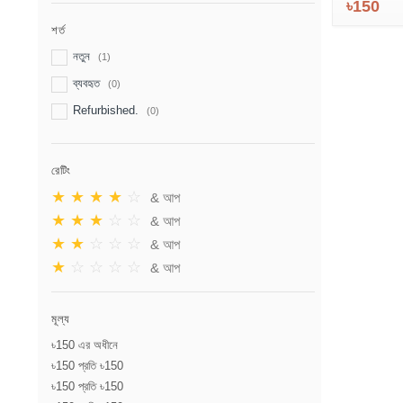
৳150
শর্ত
নতুন
(1)
ব্যবহৃত
(0)
Refurbished.
(0)
রেটিং
★
★
★
★
☆
& আপ
★
★
★
☆
☆
& আপ
★
★
☆
☆
☆
& আপ
★
☆
☆
☆
☆
& আপ
মূল্য
৳150 এর অধীনে
৳150 প্রতি ৳150
৳150 প্রতি ৳150