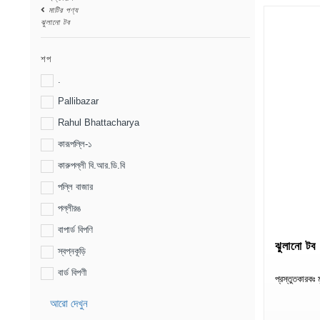
মাটির পণ্য
ঝুলানো টব
শপ
.
Pallibazar
Rahul Bhattacharya
কারূপল্লি-১
কারুপল্লী বি.আর.ডি.বি
পল্লি বাজার
পল্লীরঙ
বাপার্ড বিপণি
ঝুলানো টব
স্বপ্নকূড়ি
বার্ড বিপণী
প্রস্তুতকারকঃ মৃ
আরো দেখুন